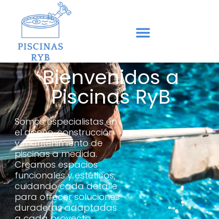
Bienvenidos a
Piscinas RyB
Somos especialistas en
el diseño, construcción
y mantenimiento de
piscinas a medida.
Creamos espacios
funcionales y estéticos,
cuidando cada detalle
para ofrecer soluciones
duraderas adaptadas
a cada proyecto.