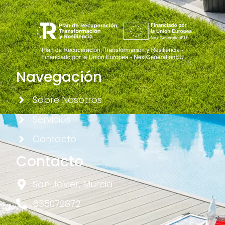
Navegación
Sobre Nosotros
Servicios
Contacto
Contacto
San Javier, Murcia
655072872